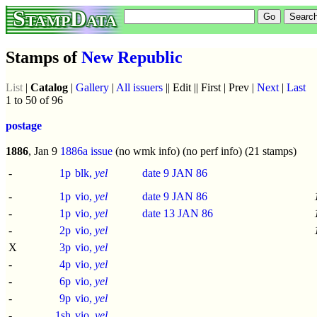
StampData
Stamps of
New Republic
List
|
Catalog
|
Gallery
|
All issuers
|| Edit || First | Prev |
Next
|
Last
1 to 50 of 96
postage
1886
, Jan 9
1886a issue
(no wmk info) (no perf info) (21 stamps)
-
1p
blk,
yel
date 9 JAN 86
-
1p
vio,
yel
date 9 JAN 86
-
1p
vio,
yel
date 13 JAN 86
-
2p
vio,
yel
X
3p
vio,
yel
-
4p
vio,
yel
-
6p
vio,
yel
-
9p
vio,
yel
-
1sh
vio,
yel