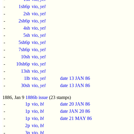
-
1sh6p
vio,
yel
-
2sh
vio,
yel
-
2sh6p
vio,
yel
-
4sh
vio,
yel
-
5sh
vio,
yel
-
5sh6p
vio,
yel
-
7sh6p
vio,
yel
-
10sh
vio,
yel
-
10sh6p
vio,
yel
-
13sh
vio,
yel
-
1lb
vio,
yel
date 13 JAN 86
-
30sh
vio,
yel
date 13 JAN 86
1886, Jan 9
1886b issue
(23 stamps)
-
1p
vio,
bl
date 20 JAN 86
-
1p
vio,
bl
date JAN 20 86
-
1p
vio,
bl
date 21 MAY 86
-
2p
vio,
bl
-
3p
vio,
bl